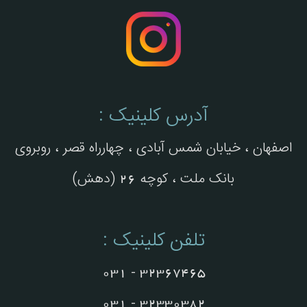
آدرس کلینیک :
اصفهان ، خیابان شمس آبادی ، چهارراه قصر ، روبروی
بانک ملت ، کوچه 26 (دهش)
تلفن کلینیک :
32367465 - 031
32330382 - 031