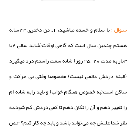
سـوال :
با سلام و خسته نباشید، 1ـ من دختری 23ساله
هستم چندین سال است که گاهی اوقات(شاید سالی 2یا
3بار به مدت 20_25 روز) شانه سمت راستم درد میگیرد
(البته دردش دائمی نیست) مخصوصا وقتی بی حرکت و
ساکن است(به خصوص هنگام خواب) و باید زایه شانه ام
را تغییر دهم و آن را تکان دهم تا کمی دردش کم شود،به
نظر شما علتش چه می تواند باشد و باید چه کار کنم؟ 2ـمن